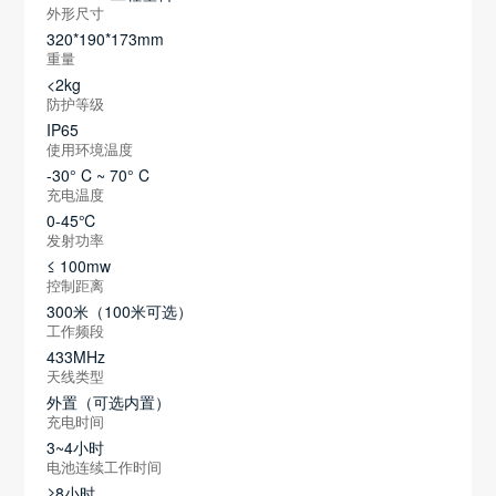
外形尺寸
320*190*173mm
重量
<2kg
防护等级
IP65
使用环境温度
-30° C ~ 70° C
充电温度
0-45℃
发射功率
≤ 100mw
控制距离
300米（100米可选）
工作频段
433MHz
天线类型
外置（可选内置）
充电时间
3~4小时
电池连续工作时间
≥8小时